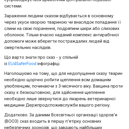
системи.
Зараження людини сказом відбувається в основному
через укуси хворою твариною чи внаслідок попадання її
слини на свіжі поранення, подряпини шкіри або слизових
оболонок. Тільки вчасно наданий комплекс антирабічної
допомоги може вберегти постраждалих людей від
смертельних наслідків.
Що варто знати про сказ - у спільній
із
EU4SaferFood
інфографіці.
Наголошуємо на тому, що для недопущення сказу тварин
необхідно щорічно робити щеплення всім домашнім
улюбленцям, починаючи з 3-місячного віку. Вакцина проти
сказу є безкоштовною, для здійснення щеплення
необхідно лише звернутися до лікарень ветеринарної
медицини Держпродспоживслужби вашого регіону.
Додатково. За даними Всесвітньої організації здоров’я
(ВООЗ) сказ входить в першу п’ятірку основних
небезпечних зоонозів, що завдають найбільших