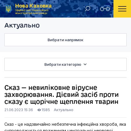
Нова Каховка
Головна
Актуально
Сказ — невиліковне 
Офіційний сайт Новокаховської
міської територіальної громади
Актуально
Вибрати напрямок
Вибрати категорію
Сказ — невиліковне вірусне
захворювання. Дієвий засіб проти
сказу є щорічне щеплення тварин
1585
Актуально
21.06.2023 15:36
Сказ - це надзвичайно небезпечна інфекційна хвороба, яка
супроводжується враженням центральної нервової