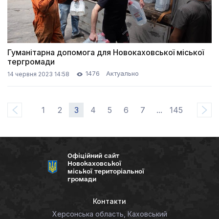
Гуманітарна допомога для Новокаховської міської
тергромади
1476
Актуально
14 червня 2023 14:58
1
2
3
4
5
6
7
...
145
Офіційний сайт
Новокаховської
міської територіальної
громади
Контакти
Херсонська область, Каховський