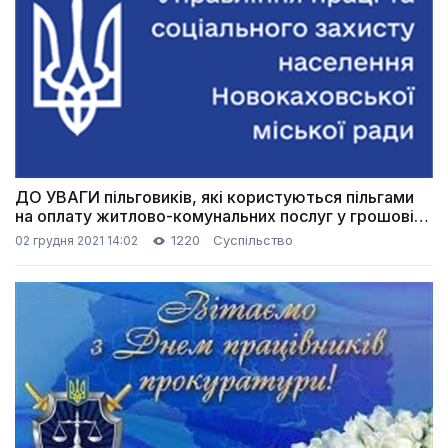
ДО УВАГИ пільговиків, які користуються пільгами
на оплату житлово-комунальних послуг у грошовій
безготівковій формі
1220
Суспільство
02 грудня 2021 14:02