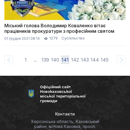
Міський голова Володимир Коваленко вітає
працівників прокуратури з професійним святом
1279
Суспільство
01 грудня 2021 08:14
1
...
139
140
141
142
143
144
145
Офіційний сайт
Новокаховської
міської територіальної
громади
Контакти
Херсонська область, Каховський
район, м.Нова Каховка, просп.