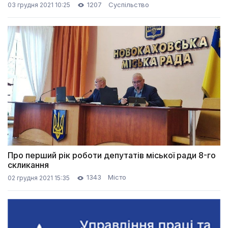
всебічно підтримує волонтерський рух
1207
Суспільство
03 грудня 2021 10:25
Про перший рік роботи депутатів міської ради 8-го
скликання
1343
Місто
02 грудня 2021 15:35