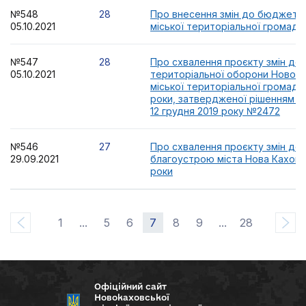
№548
28
Про внесення змін до бюджету
05.10.2021
міської територіальної громади 
№547
28
Про схвалення проєкту змін до
05.10.2021
територіальної оборони Новока
міської територіальної громади
роки, затвердженої рішенням мі
12 грудня 2019 року №2472
№546
27
Про схвалення проєкту змін до
29.09.2021
благоустрою міста Нова Каховка
роки
1
...
5
6
7
8
9
...
28
Офіційний сайт
Новокаховської