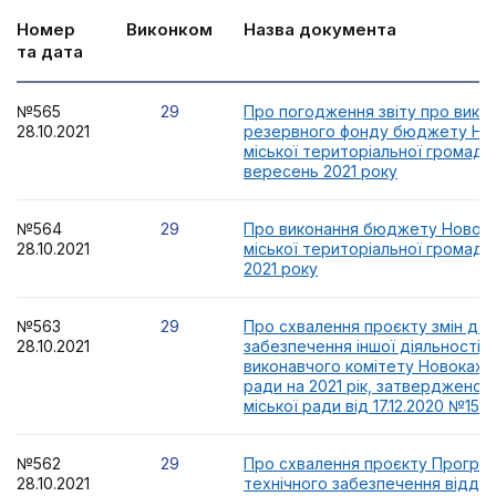
Номер
Виконком
Назва документа
та дата
№565
29
Про погодження звіту про вико
28.10.2021
резервного фонду бюджету Но
міської територіальної громади 
вересень 2021 року
№564
29
Про виконання бюджету Новока
28.10.2021
міської територіальної громади 
2021 року
№563
29
Про схвалення проєкту змін до
28.10.2021
забезпечення іншої діяльності 
виконавчого комітету Новокахов
ради на 2021 рік, затвердженої
міської ради від 17.12.2020 №154
№562
29
Про схвалення проєкту Програм
28.10.2021
технічного забезпечення відділ