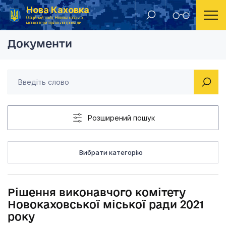
Нова Каховка
Головна
Рішення виконавчого комітету Новокаховської мі
Офіційний сайт Новокаховської
міської територіальної громади
Документи
Розширений пошук
Вибрати категорію
Рішення виконавчого комітету
Новокаховської міської ради 2021
року