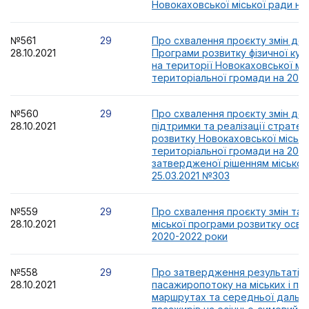
Новокаховської міської ради на
№561
29
Про схвалення проєкту змін до 
28.10.2021
Програми розвитку фізичної кул
на території Новокаховської міс
територіальної громади на 2020
№560
29
Про схвалення проєкту змін до
28.10.2021
підтримки та реалізації стратегі
розвитку Новокаховської місько
територіальної громади на 2021
затвердженої рішенням міської 
25.03.2021 №303
№559
29
Про схвалення проєкту змін та
28.10.2021
міської програми розвитку освіт
2020-2022 роки
№558
29
Про затвердження результатів
28.10.2021
пасажиропотоку на міських і пр
маршрутах та середньої дально