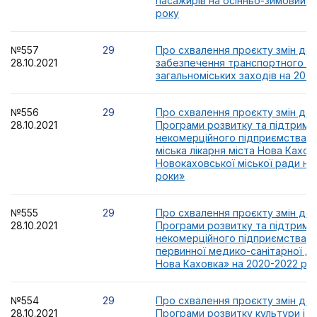
пасажирів на осінньо-зимовий п
року
№557
29
Про схвалення проєкту змін до
28.10.2021
забезпечення транспортного о
загальноміських заходів на 2021 
№556
29
Про схвалення проєкту змін до м
28.10.2021
Програми розвитку та підтримк
некомерційного підприємства 
міська лікарня міста Нова Кахов
Новокаховської міської ради на
роки»
№555
29
Про схвалення проєкту змін до м
28.10.2021
Програми розвитку та підтримк
некомерційного підприємства 
первинної медико-санітарної д
Нова Каховка» на 2020-2022 ро
№554
29
Про схвалення проєкту змін до 
28.10.2021
Програми розвитку культури і т