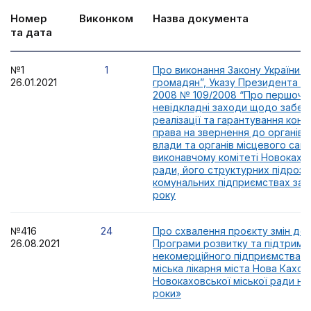
Номер
Виконком
Назва документа
та дата
№1
1
Про виконання Закону України 
26.01.2021
громадян”, Указу Президента Укр
2008 № 109/2008 “Про першоче
невідкладні заходи щодо забез
реалізації та гарантування конс
права на звернення до органів
влади та органів місцевого сам
виконавчому комітеті Новокахов
ради, його структурних підрозд
комунальних підприємствах за 
року
№416
24
Про схвалення проєкту змін до м
26.08.2021
Програми розвитку та підтримк
некомерційного підприємства 
міська лікарня міста Нова Кахов
Новокаховської міської ради на
роки»