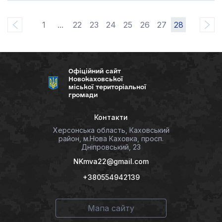
1
...
22
23
24
25
26
27
28
Офіційний сайт
Новокаховської
міської територіальної
громади
Контакти
Херсонська область, Каховський
район, м.Нова Каховка, просп.
Дніпровський, 23
NKmva22@gmail.com
+380554942139
Мапа сайту