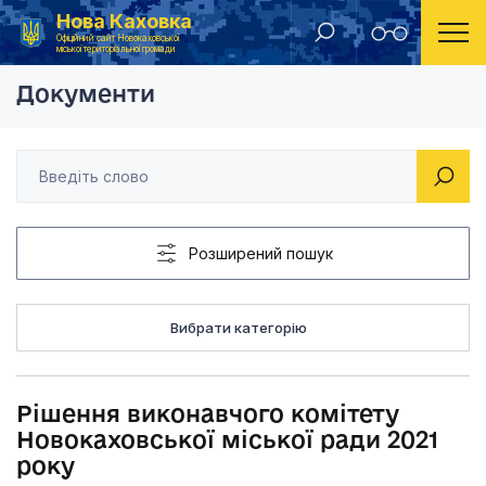
Нова Каховка
Головна
Рішення виконавчого комітету Новокаховської мі
Офіційний сайт Новокаховської
міської територіальної громади
Документи
Розширений пошук
Вибрати категорію
Рішення виконавчого комітету
Новокаховської міської ради 2021
року