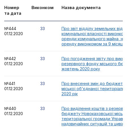
Номер
Виконком
Назва документа
та дата
№444
33
Про звіт відділу земельних відн
01.12.2020
комунальної власності виконко
оренди комунального майна, на
оренду виконкомом за 9 місяців
№442
33
Про погодження звіту про викор
01.12.2020
резервного фонду міського бюд
жовтень 2020 року
№441
33
Про внесення змін до бюджету 
01.12.2020
міської об'єднаної територіальн
2020 рік
№440
33
Про виділення коштів з резервн
01.12.2020
бюджету Новокаховської місько
територіальної громади Управлі
надзвичайних ситуацій та цивіль