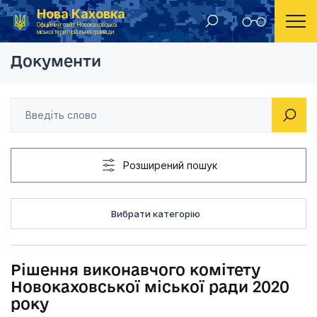
Нова Каховка
Головна
Рішення виконавчого комітету Новокаховської мі
Офіційний сайт Новокаховської
міської територіальної громади
Документи
Розширений пошук
Вибрати категорію
Рішення виконавчого комітету
Новокаховської міської ради 2020
року