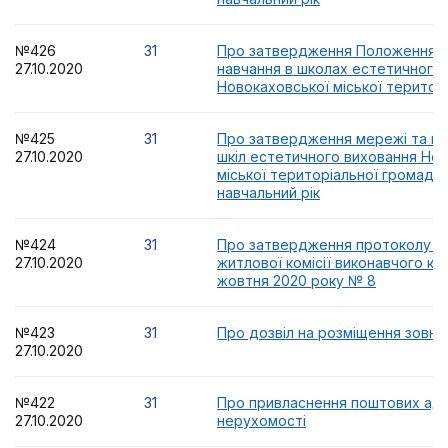
№426
31
Про затвердження Положення п
27.10.2020
навчання в школах естетичного
Новокаховської міської територ
№425
31
Про затвердження мережі та ко
27.10.2020
шкіл естетичного виховання Но
міської територіальної громади 
навчальний рік
№424
31
Про затвердження протоколу за
27.10.2020
житлової комісії виконавчого ко
жовтня 2020 року № 8
№423
31
Про дозвіл на розміщення зовні
27.10.2020
№422
31
Про привласнення поштових ад
27.10.2020
нерухомості