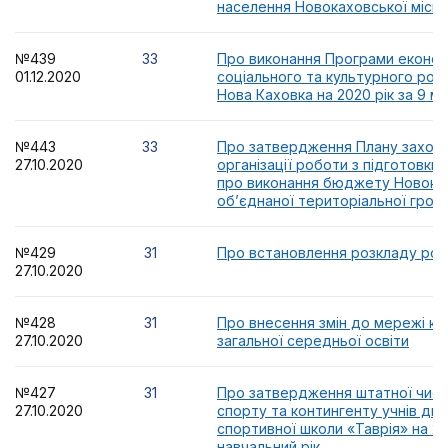
населення Новокаховської міськ
№439
33
Про виконання Програми економ
01.12.2020
соціального та культурного розв
Нова Каховка на 2020 рік за 9 мі
№443
33
Про затвердження Плану заход
27.10.2020
організації роботи з підготовки р
про виконання бюджету Новоках
об’єднаної територіальної грома
№429
31
Про встановлення розкладу ро
27.10.2020
№428
31
Про внесення змін до мережі кла
27.10.2020
загальної середньої освіти
№427
31
Про затвердження штатної чисел
27.10.2020
спорту та контингенту учнів ди
спортивної школи «Таврія» на 20
навчальний рік