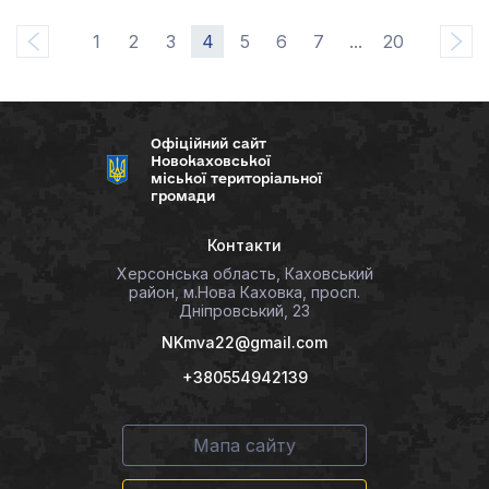
1
2
3
4
5
6
7
...
20
Офіційний сайт
Новокаховської
міської територіальної
громади
Контакти
Херсонська область, Каховський
район, м.Нова Каховка, просп.
Дніпровський, 23
NKmva22@gmail.com
+380554942139
Мапа сайту