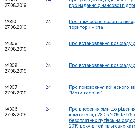
27.08.2019
про надання фінансової підтрим
№310
24
Про тимчасове сезонне викори
27.08.2019
території міста
№309
24
Про встановлення розкладу ро
27.08.2019
№308
24
Про встановлення розкладу ро
27.08.2019
№307
24
Про присвоєння почесного зван
27.08.2019
“Мати-героїня”
№306
24
Про внесення змін до рішення 
27.08.2019
комітету від 28.05.2019 №175 «
безоплатних путівок на оздоров
2019 року дітей пільгових катег