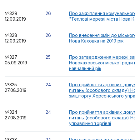
№329
26
Про закріплення комунального 
12.09.2019
"Теплові мережі міста Нова Ках
№328
26
Про внесення змін до міського
12.09.2019
Нова Каховка на 2019 рік
№327
25
Про затвердження мережі закла
05.09.2019
Новокаховської міської ради на
навчальний рік
№325
24
Про прийняття архівних докуме
27.08.2019
питань (особового складу) Нов
змішторгу Херсонського управл
№324
24
Про прийняття архівних докуме
27.08.2019
питань (особового складу) Нов
управління торгівлі
№323
24
Про укладання додаткової уго