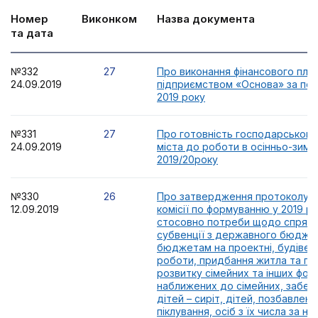
Номер
Виконком
Назва документа
та дата
№332
27
Про виконання фінансового пла
24.09.2019
підприємством «Основа» за пер
2019 року
№331
27
Про готовність господарського
24.09.2019
міста до роботи в осінньо-зимо
2019/20року
№330
26
Про затвердження протоколу №
12.09.2019
комісії по формуванню у 2019 ро
стосовно потреби щодо спряму
субвенції з державного бюдже
бюджетам на проектні, будівел
роботи, придбання житла та пр
розвитку сімейних та інших фор
наближених до сімейних, забе
дітей – сиріт, дітей, позбавлен
піклування, осіб з їх числа за н