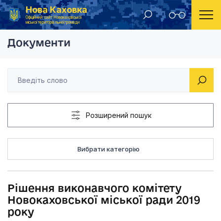
Нова Каховка
Головна
Рішення виконавчого комітету Новокаховської мі
Офіційний сайт Новокаховської
міської територіальної громади
Документи
Розширений пошук
Вибрати категорію
Рішення виконавчого комітету
Новокаховської міської ради 2019
року