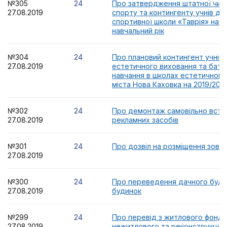
№305
24
Про затвердження штатної чисе
27.08.2019
спорту та контингенту учнів д
спортивної школи «Таврія» на 2
навчальний рік
№304
24
Про плановий контингент учнів 
27.08.2019
естетичного виховання та батьк
навчання в школах естетичного
міста Нова Каховка на 2019/20 н
№302
24
Про демонтаж самовільно вста
27.08.2019
рекламних засобів
№301
24
Про дозвіл на розміщення зовн
27.08.2019
№300
24
Про переведення дачного буди
27.08.2019
будинок
№299
24
Про перевід з житлового фонду
27.08.2019
нежитлового та реконструкцію 