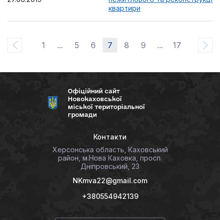
квартири
1
...
5
6
7
8
9
...
17
Офіційний сайт
Новокаховської
міської територіальної
громади
Контакти
Херсонська область, Каховський
район, м.Нова Каховка, просп.
Дніпровський, 23
NKmva22@gmail.com
+380554942139