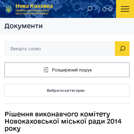
Нова Каховка
Головна
Рішення виконавчого комітету Новокаховської мі
Офіційний сайт Новокаховської
міської територіальної громади
Документи
Розширений пошук
Вибрати категорію
Рішення виконавчого комітету
Новокаховської міської ради 2014
року