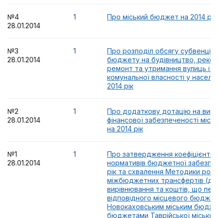
№4
1
Про міський бюджет на 2014 рік
28.01.2014
№3
1
Про розподіл обсягу субвенції
28.01.2014
бюджету на будівництво, рекон
ремонт та утримання вулиць і д
комунальної власності у населе
2014 рік
№2
1
Про додаткову дотацію на вир
28.01.2014
фінансової забезпеченості міс
на 2014 рік
№1
1
Про затвердження коефіцієнтів 
28.01.2014
нормативів бюджетної забезпеч
рік та схвалення Методики розп
міжбюджетних трансфертів (до
вирівнювання та коштів, що пе
відповідного місцевого бюджет
Новокаховським міським бюдж
бюджетами Таврійської міської,