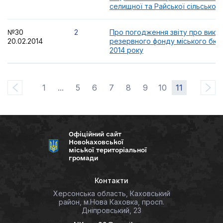
селищної та Райської сільської р
№30
2
Про погодження звіту про вико
20.02.2014
резервного фонду міського бюд
2014 року
1
...
5
6
7
8
9
10
11
Офіційний сайт
Новокаховської
міської територіальної
громади
Контакти
Херсонська область, Каховський
район, м.Нова Каховка, просп.
Дніпровський, 23