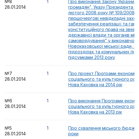
№8
1
Про виконання Закону України 
28.01.2014
громадян”, Указу Президента Ук
лютого 2008 року № 109/2008 
першочергові невідкладні захо
забезпечення реалізації та гар
конституційного права на зверн
державної влади та органів міс
самоврядування” у виконавчому
Новокаховської міської ради, й
підрозділах та комунальних під
підсумками 2013 року
№7
1
Про проект Програми економічн
28.01.2014
соціального та культурного роз
Нова Каховка на 2014 рік
№6
1
Про виконання Програми економ
28.01.2014
соціального та культурного роз
Нова Каховка на 2013 рік
№5
1
Про схвалення міського бюджет
28.01.2014
роки