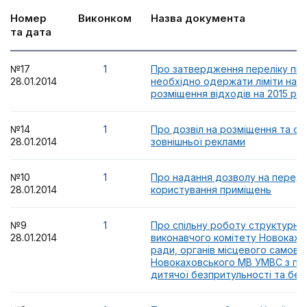
Номер
Виконком
Назва документа
та дата
№17
1
Про затвердження переліку під
28.01.2014
необхідно одержати ліміти на 
розміщення відходів на 2015 рік
№14
1
Про дозвіл на розміщення та ск
28.01.2014
зовнішньої реклами
№10
1
Про надання дозволу на переда
28.01.2014
користування приміщень
№9
1
Про спільну роботу структурних
28.01.2014
виконавчого комітету Новокахов
ради, органів місцевого самовр
Новокаховського МВ УМВС з пр
дитячої безпритульності та бе