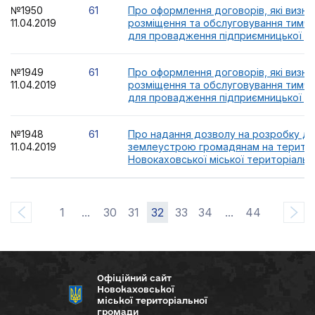
№1950
61
Про оформлення договорів, які визн
11.04.2019
розміщення та обслуговування тимч
для провадження підприємницької ді
№1949
61
Про оформлення договорів, які визн
11.04.2019
розміщення та обслуговування тимч
для провадження підприємницької ді
№1948
61
Про надання дозволу на розробку док
11.04.2019
землеустрою громадянам на територі
Новокаховської міської територіальн
1
...
30
31
32
33
34
...
44
Офіційний сайт
Новокаховської
міської територіальної
громади