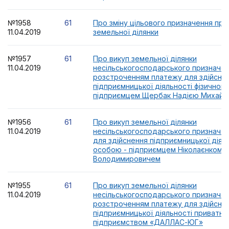
№1958
61
Про зміну цільового призначення при
11.04.2019
земельної ділянки
№1957
61
Про викуп земельної ділянки
11.04.2019
несільськогосподарського призначенн
розстроченням платежу для здійсне
підприємницької діяльності фізичною
підприємцем Щербак Надією Михайл
№1956
61
Про викуп земельної ділянки
11.04.2019
несільськогосподарського призначен
для здійснення підприємницької діял
особою - підприємцем Ніколаєнком 
Володимировичем
№1955
61
Про викуп земельної ділянки
11.04.2019
несільськогосподарського призначенн
розстроченням платежу для здійсне
підприємницької діяльності приватни
підприємством «ДАЛЛАС-ЮГ»