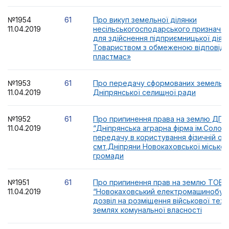
№1954
61
Про викуп земельної ділянки
11.04.2019
несільськогосподарського призначен
для здійснення підприємницької діял
Товариством з обмеженою відповіда
пластмас»
№1953
61
Про передачу сформованих земельни
11.04.2019
Дніпрянської селищної ради
№1952
61
Про припинення права на землю ДП 
11.04.2019
“Дніпрянська аграрна фірма ім.Солоду
передачу в користування фізичній осо
смт.Дніпряни Новокаховської міської
громади
№1951
61
Про припинення прав на землю ТОВ
11.04.2019
“Новокаховський електромашинобуді
дозвіл на розміщення військової техн
землях комунальної власності