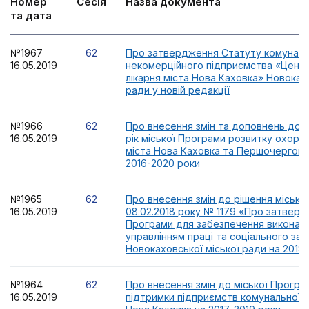
Номер
Сесія
Назва документа
та дата
№1967
62
Про затвердження Статуту комунал
16.05.2019
некомерційного підприємства «Центр
лікарня міста Нова Каховка» Новокахо
ради у новій редакції
№1966
62
Про внесення змін та доповнень до З
16.05.2019
рік міської Програми розвитку охоро
міста Нова Каховка та Першочергови
2016-2020 роки
№1965
62
Про внесення змін до рішення міської
16.05.2019
08.02.2018 року № 1179 «Про затверд
Програми для забезпечення виконанн
управлінням праці та соціального за
Новокаховської міської ради на 2018
№1964
62
Про внесення змін до міської Програ
16.05.2019
підтримки підприємств комунальної в