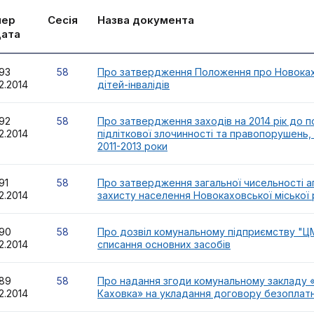
мер
Сесія
Назва документа
дата
493
58
Про затвердження Положення про Новокахов
2.2014
дітей-інвалідів
492
58
Про затвердження заходів на 2014 рік до 
2.2014
підліткової злочинності та правопорушень,
2011-2013 роки
491
58
Про затвердження загальної чисельності ап
2.2014
захисту населення Новокаховської міської р
490
58
Про дозвіл комунальному підприємству "ЦМ
2.2014
списання основних засобів
489
58
Про надання згоди комунальному закладу «
2.2014
Каховка» на укладання договору безоплатн