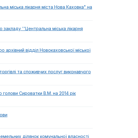
на міська лікарня міста Нова Каховка" на
 закладу ''Центральна міська лікарня
 архівний відділ Новокаховської міської
оргівлі та споживчих послуг виконавчого
 голови Сироватки В.М. на 2014 рік
лови
емельних ділянок комунальної власності