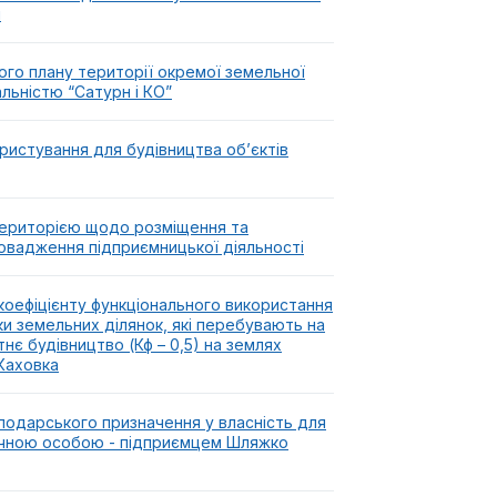
і
го плану території окремої земельної
льністю “Сатурн і КО”
истування для будівництва об’єктів
територією щодо розміщення та
овадження підприємницької діяльності
оефіцієнту функціонального використання
и земельних ділянок, які перебувають на
тнє будівництво (Кф – 0,5) на землях
 Каховка
сподарського призначення у власність для
зичною особою - підприємцем Шляжко