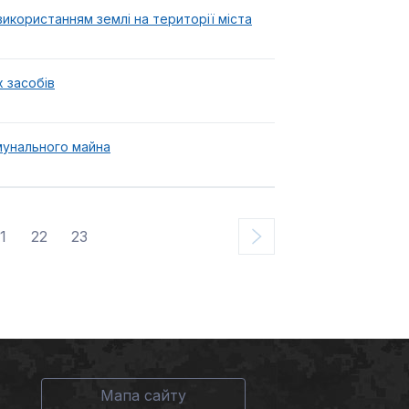
використанням землі на території міста
 засобів
мунального майна
1
22
23
Мапа сайту