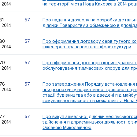
2.2014
на території міста Нова Каховка в 2014 роц
481
57
Про надання дозволу на розробку детально
2.2014
ділянки Товариству з обмеженою відповіда
480
57
Про оформлення договору сервітутного кор
2.2014
інженерно-транспортної інфраструктури
479
57
Про оформлення договорів користування 
2.2014
обслуговування тимчасових споруд для пр
478
57
Про затвердження Порядку встановлення к
2.2014
при розрахунку нормативної грошової оцінк
стадії будівництва або відведені під майбу
комунальної власності в межах міста Нова
477
57
Про викуп земельної ділянки несільського
2.2014
здійснення підприємницької діяльності фі
Оксаною Миколаївною