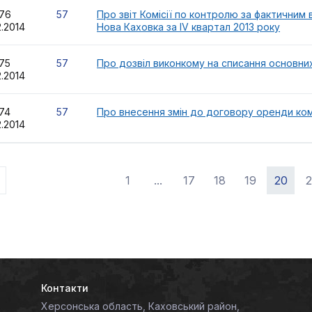
476
57
Про звіт Комісії по контролю за фактичним 
2.2014
Нова Каховка за ІV квартал 2013 року
475
57
Про дозвіл виконкому на списання основних
2.2014
474
57
Про внесення змін до договору оренди ко
2.2014
1
...
17
18
19
20
2
Контакти
Херсонська область, Каховський район,