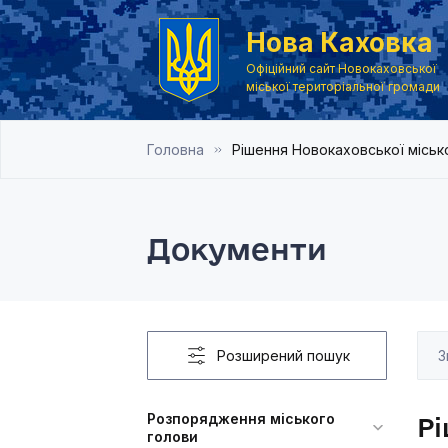
Нова Каховка
Офіційний сайт Новокаховської
міської територіальної громади
Головна
Рішення Новокаховської місько
Документи
Розширений пошук
Розпорядження міського
Рі
голови