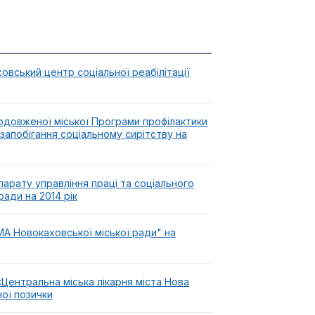
ський центр соціальної реабілітації
подовженої міської Програми профілактики
 запобігання соціальному сирітству на
арату управління праці та соціального
ади на 2014 рік
А Новокаховської міської ради" на
Центральна міська лікарня міста Нова
ої позички