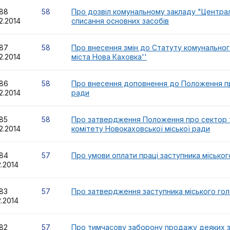
488
58
Про дозвіл комунальному закладу "Централь
2.2014
списання основних засобів
487
58
Про внесення змін до Статуту комунального
2.2014
міста Нова Каховка''
486
58
Про внесення доповнення до Положення про
2.2014
ради
485
58
Про затвердження Положення про сектор т
2.2014
комітету Новокаховської міської ради
484
57
Про умови оплати праці заступника міського
2.2014
483
57
Про затвердження заступника міського го
2.2014
482
57
Про тимчасову заборону продажу деяких з