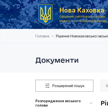
Нова Каховка
Офіційний сайт Новокаховської
міської територіальної громади
Головна
Рішення Новокаховської місько
Документи
Розширений пошук
Розпорядження міського
Рі
голови