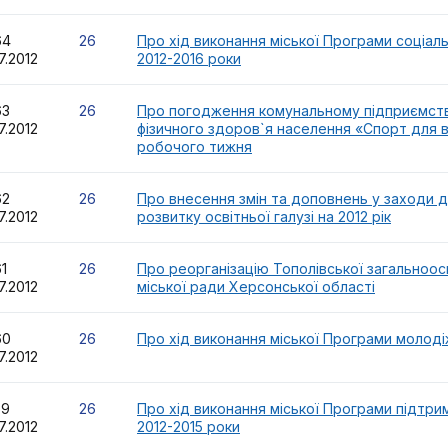
64
26
Про хід виконання міської Програми соціальн
7.2012
2012-2016 роки
63
26
Про погодження комунальному підприємств
7.2012
фізичного здоров`я населення «Спорт для 
робочого тижня
62
26
Про внесення змін та доповнень у заходи до
7.2012
розвитку освітньої галузі на 2012 рік
61
26
Про реорганізацію Тополівської загальноос
7.2012
міської ради Херсонської області
60
26
Про хід виконання міської Програми молодіж
7.2012
59
26
Про хід виконання міської Програми підтрим
7.2012
2012-2015 роки