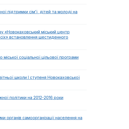
ої підтримки сім’ї, дітей та молоді на
у «Новокаховський міський центр
всіх» встановлення шестиденного
 міської соціальної цільової програми
вітньої школи I ступеня Новокаховської
ної політики на 2012-2016 роки
ки органів самоорганізації населення на