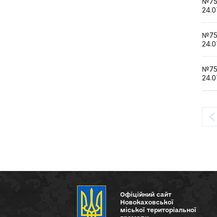
№7
24.0
№7
24.0
№7
24.0
Офіційний сайт
Новокаховської
міської територіальної