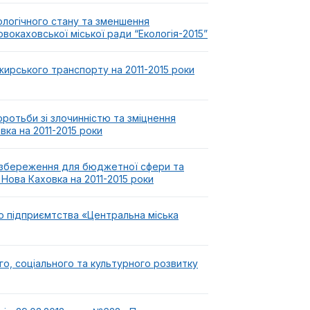
ологічного стану та зменшення
вокаховської міської ради “Екологія-2015”
жирського транспорту на 2011-2015 роки
ротьби зі злочинністю та зміцнення
вка на 2011-2015 роки
гозбереження для бюджетної сфери та
Нова Каховка на 2011-2015 роки
о підприємтства «Центральна міська
о, соціального та культурного розвитку