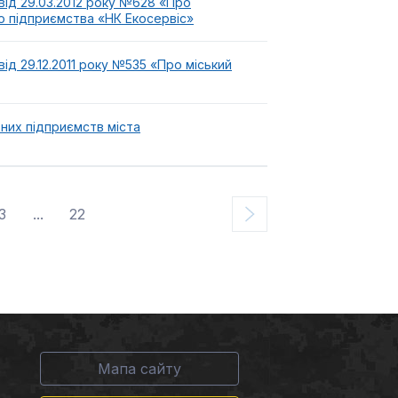
 від 29.03.2012 року №628 «Про
о підприємства «НК Екосервіс»
від 29.12.2011 року №535 «Про міський
них підприємств міста
3
...
22
Мапа сайту