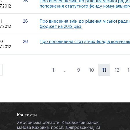
52
26
Про внесення змін до рішення міської ради
7.2012
поповнення статутного фонду комунальног
51
26
Про внесення змін до рішення міської ради 
7.2012
бюджет на 2012 рік»
50
26
Про поповнення статутних фондів комуналь
7.2012
1
...
9
10
11
12
1
Контакти
Херсонська область, Каховський район,
м.Нова Каховка, просп. Дніпровський, 23