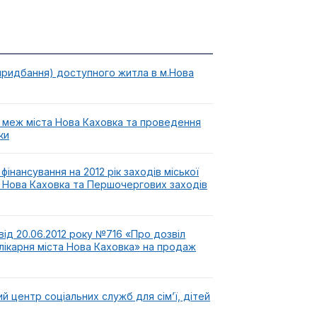
придбання) доступного житла в м.Нова
меж міста Нова Каховка та проведення
ки
інансування на 2012 рік заходів міської
 Нова Каховка та Першочергових заходів
від 20.06.2012 року №716 «Про дозвіл
лікарня міста Нова Каховка» на продаж
й центр соціальних служб для сім’ї, дітей