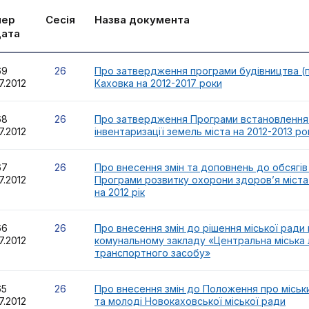
мер
Сесія
Назва документа
дата
69
26
Про затвердження програми будівництва (
7.2012
Каховка на 2012-2017 роки
68
26
Про затвердження Програми встановлення 
7.2012
інвентаризації земель міста на 2012-2013 ро
67
26
Про внесення змін та доповнень до обсягів ф
7.2012
Програми розвитку охорони здоров’я міста
на 2012 рік
66
26
Про внесення змін до рішення міської ради 
7.2012
комунальному закладу «Центральна міська 
транспортного засобу»
65
26
Про внесення змін до Положення про міськи
7.2012
та молоді Новокаховської міської ради