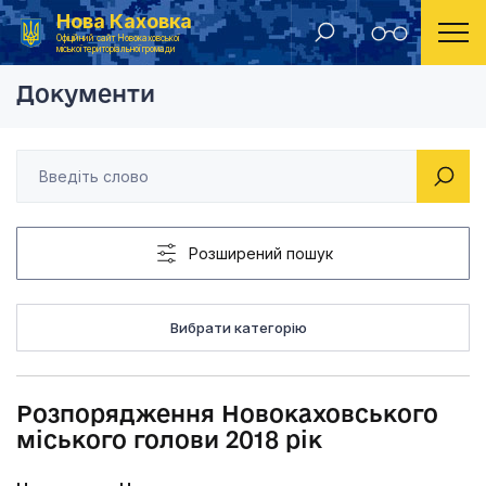
Нова Каховка
Головна
Розпорядження Новокаховського міського голови
Офіційний сайт Новокаховської
міської територіальної громади
Документи
Розширений пошук
Вибрати категорію
Розпорядження Новокаховського
міського голови 2018 рік