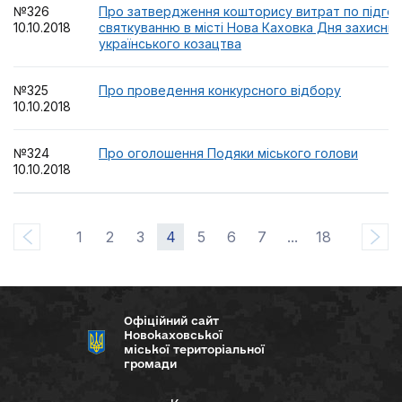
№326
Про затвердження кошторису витрат по підгот
10.10.2018
святкуванню в місті Нова Каховка Дня захисник
українського козацтва
№325
Про проведення конкурсного відбору
10.10.2018
№324
Про оголошення Подяки міського голови
10.10.2018
1
2
3
4
5
6
7
...
18
Офіційний сайт
Новокаховської
міської територіальної
громади