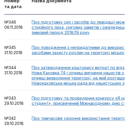
Номер
Назва документа
та дата
№346
Про підготовку сил і засобів до ліквідації можл
06.11.2018
стихійного лиха, снігових заметів і ожеледиць в
зимовий період 2018/19 року
№345
Про поводження з непридатними до використан
31.10.2018
засобами захисту рослин на території міської 
№344
Про затвердження кошторису витрат по відзна
31.10.2018
Нова Каховка 74-ї річниці вигнання нацистів з Ук
річниці визволення території, на якій розташов
Новокаховська міська рада від нацистських заг
№343
Про підготовку та проведення конкурсу «Я но
29.10.2018
студент», присвячений Міжнародному дню сту
№342
Про тимчасове сезонне використання території
29.10.2018