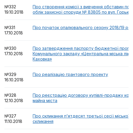
№332
Про створення комісії з вивчення обставин пос
19.10.2018
облік захисної споруди № 83805 по вул. Горького
№331
Про початок опалювального сезону 2018/19 ро
17.10.2018
№330
Про затвердження паспорту бюджетної програм
17.10.2018
Комунального закладу «Центральна міська ліка
Каховка»
№329
Про реалізацію грантового проекту
16.10.2018
№328
Про реєстрацію договору купівлі-продажу ком
12.10.2018
майна міста
№327
Про скликання п’ятдесят третьої сесії міської 
11.10.2018
скликання