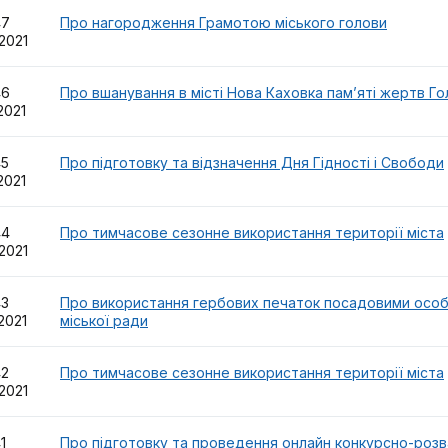
47
Про нагородження Грамотою міського голови
.2021
46
Про вшанування в місті Нова Каховка пам’яті жертв Гол
.2021
45
Про підготовку та відзначення Дня Гідності і Свободи
.2021
44
Про тимчасове сезонне використання території міста
.2021
43
Про використання гербових печаток посадовими особ
.2021
міської ради
42
Про тимчасове сезонне використання території міста
.2021
41
Про підготовку та проведення онлайн конкурсно-роз