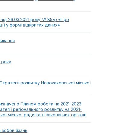
від 26.03.2021 року № 85-р «Про
ії у формі відкритих даних»
ликання
 року
тратегії розвитку Новокаховської міської
 визначено Планом роботи на 2021-2023
атегії регіонального розвитку на 2021-
ої міської ради та її виконавчих органів
а зобов’язань