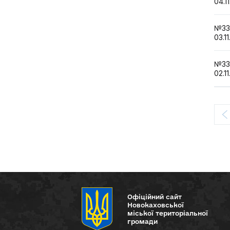
04.1
№3
03.11
№3
02.11
Офіційний сайт
Новокаховської
міської територіальної
громади