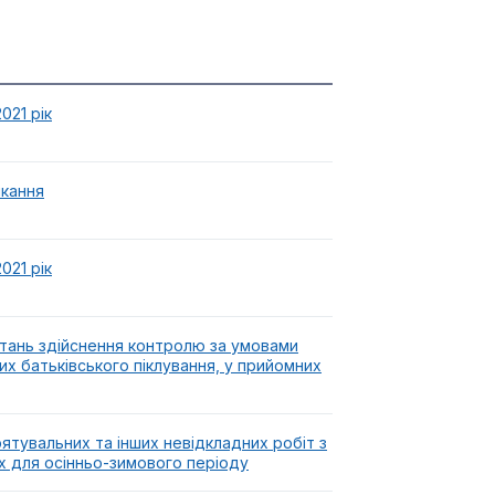
021 рік
икання
021 рік
итань здійснення контролю за умовами
их батьківського піклування, у прийомних
-рятувальних та інших невідкладних робіт з
их для осінньо-зимового періоду