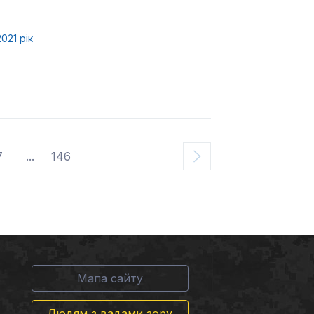
021 рік
7
...
146
Мапа сайту
Людям з вадами зору