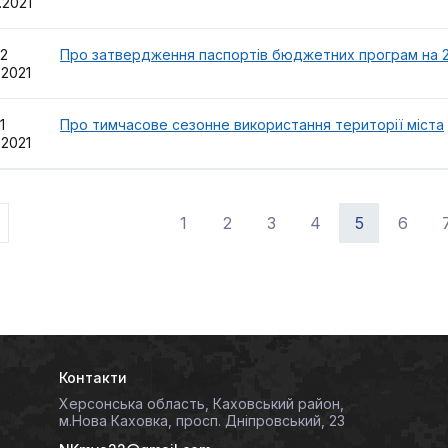
1.2021
32
Про затвердження паспортів бюджетних програм на 2
.2021
31
Про тимчасове сезонне використання території міста
.2021
1
2
3
4
5
6
Контакти
Херсонська область, Каховський район,
м.Нова Каховка, просп. Дніпровський, 23