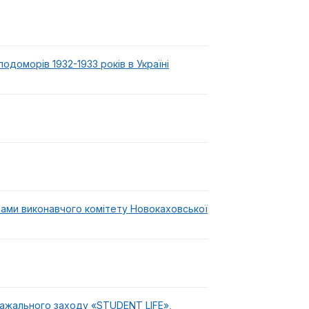
одоморів 1932-1933 років в Україні
ами виконавчого комітету Новокаховської
важального заходу «STUDENT LIFE»,