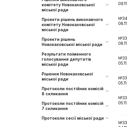
09.1
комітету Новокаховської
міської ради
№3
Проекти рішень виконавчого
08.1
комітету Новокаховської
міської ради
№3
Проекти рішень
08.1
Новокаховської міської ради
Результати поіменного
№3
голосування депутатів
05.11
міської ради
Рішення Новокаховської
№3
міської ради
05.11
Протоколи постійних комісій
8 скликання
№3
05.11
Протоколи постійних комісій
7 скликання
Протоколи сесії міської ради
№3