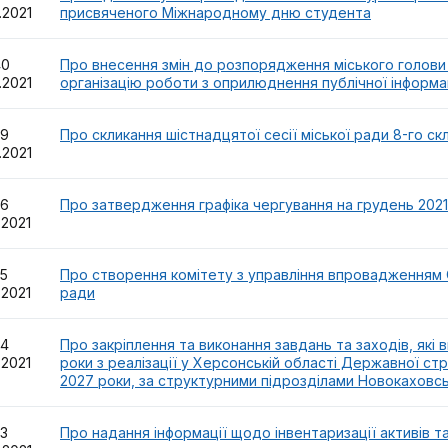
1.2021
присвяченого Міжнародному дню студента
40
Про внесення змін до розпорядження міського голови 
1.2021
організацію роботи з оприлюднення публічної інформац
39
Про скликання шістнадцятої сесії міської ради 8-го ск
1.2021
36
Про затвердження графіка чергування на грудень 2021
.2021
35
Про створення комітету з управління впровадженням С
.2021
ради
34
Про закріплення та виконання завдань та заходів, які
.2021
роки з реалізації у Херсонській області Державної стр
2027 роки, за структурними підрозділами Новокаховськ
33
Про надання інформації щодо інвентаризації активів т