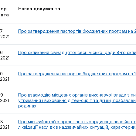
мер
Назва документа
дата
57
Про затвердження паспортів бюджетних програм на 2
.2021
56
Про скликання сімнадцятої сесії міської ради 8-го скл
.2021
50
Про затвердження паспортів бюджетних програм на 2
.2021
49
Про взаємодію місцевих органів виконавчої влади з п
.2021
утримання і виховання дітей-сиріт та дітей, позбавлен
родинах
48
Про міський штаб з організації і координації аварійно
.2021
ліквідації наслідків надзвичайних ситуацій, характерн