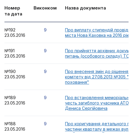
Номер
Виконком
Назва документа
та дата
№192
9
Про виплату стипендій провідн
23.05.2016
міста Нова Каховка на 2016 рік
№191
9
Про прийняття архівних докумен
23.05.2016
питань (особового складу) ТОВ
№190
9
Про внесення змін до рішення в
23.05.2016
комітету від 27.08.2013 №305 "
поховання"
№189
9
Про встановлення меморіальної
23.05.2016
честь загиблого учасника АТО 
Дениса Сергійовича
№188
9
Про коригування детального пл
23.05.2016
частини кварталу в межах вул. 