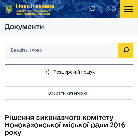
Нова Каховка
Головна
Рішення виконавчого комітету Новокаховської мі
Офіційний сайт Новокаховської
міської територіальної громади
Документи
Розширений пошук
Вибрати категорію
Рішення виконавчого комітету
Новокаховської міської ради 2016
року