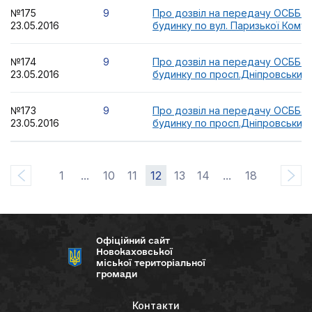
№175
9
Про дозвіл на передачу ОСББ 
23.05.2016
будинку по вул. Паризької Комун
№174
9
Про дозвіл на передачу ОСББ 
23.05.2016
будинку по просп.Дніпровський,
№173
9
Про дозвіл на передачу ОСББ 
23.05.2016
будинку по просп.Дніпровський,
1
...
10
11
12
13
14
...
18
Офіційний сайт
Новокаховської
міської територіальної
громади
Контакти