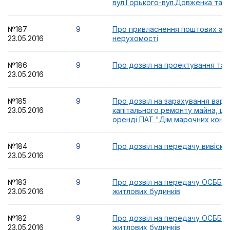
вул.Горького-вул.Довженка та 
№187
9
Про привласнення поштових ад
23.05.2016
нерухомості
№186
9
Про дозвіл на проектування та 
23.05.2016
№185
9
Про дозвіл на зарахування варт
23.05.2016
капітального ремонту майна, щ
оренді ПАТ "Дім марочних конья
№184
9
Про дозвіл на передачу вивіски
23.05.2016
№183
9
Про дозвіл на передачу ОСББ "
23.05.2016
житлових будинків
№182
9
Про дозвіл на передачу ОСББ "
23.05.2016
житлових будинків