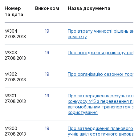
Номер
Виконком
Назва документа
та дата
№304
19
Про втрату чинності рішень ви
27.08.2013
комітету
№303
19
Про погодження розкладу робо
27.08.2013
№302
19
Про організацію сезонної торгів
27.08.2013
№301
19
Про затвердження результатів
27.08.2013
конкурсу №5 з перевезення пас
автомобільним транспортом за
користування
№300
19
Про затвердження планового к
27.08.2013
учнів шкіл естетичного вихованн