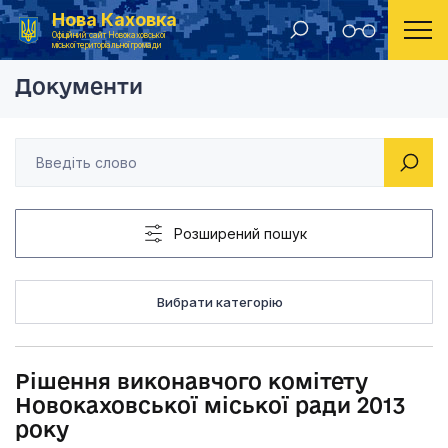
Нова Каховка
Головна
Рішення виконавчого комітету Новокаховської мі
Офіційний сайт Новокаховської
міської територіальної громади
Документи
Розширений пошук
Вибрати категорію
Рішення виконавчого комітету
Новокаховської міської ради 2013
року