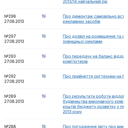
2013/14 навчальний рік
№298
19
Про демонтаж самовільно вста
27.08.2013
рекламних засобів
№297
19
Про дозвіл на розміщення та ск
27.08.2013
зовнішньої реклами
№293
19
Про передачу на баланс відділу
27.08.2013
комп’ютерів
№292
19
Про прийняття оргтехніки на б
27.08.2013
№289
19
Про результати роботи відділу 
27.08.2013
будівництва виконавчого коміт
коштів бюджету розвитку у перш
2013 року
№288
19
Про погодження звіту про вико