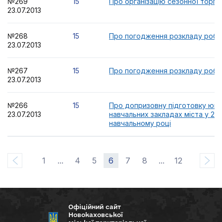
№269
15
Про організацію сезонної торгів
23.07.2013
№268
15
Про погодження розкладу робо
23.07.2013
№267
15
Про погодження розкладу робо
23.07.2013
№266
15
Про допризовну підготовку юнак
23.07.2013
навчальних закладах міста у 201
навчальному році
1
...
4
5
6
7
8
...
12
Офіційний сайт
Новокаховської