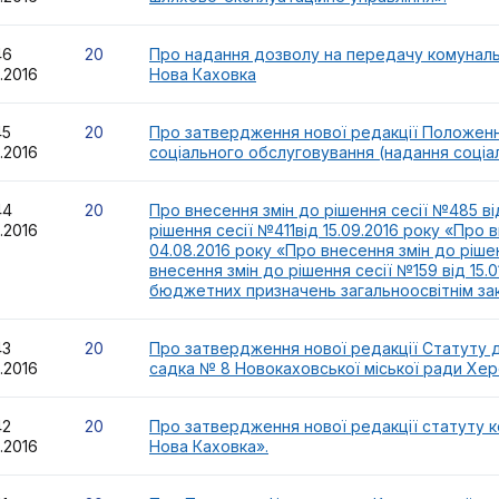
46
20
Про надання дозволу на передачу комуналь
2.2016
Нова Каховка
45
20
Про затвердження нової редакції Положенн
2.2016
соціального обслуговування (надання соціа
44
20
Про внесення змін до рішення сесії №485 від
2.2016
рішення сесії №411від 15.09.2016 року «Про 
04.08.2016 року «Про внесення змін до рішен
внесення змін до рішення сесії №159 від 15
бюджетних призначень загальноосвітнім зак
43
20
Про затвердження нової редакції Статуту д
2.2016
садка № 8 Новокаховської міської ради Хер
42
20
Про затвердження нової редакції статуту к
2.2016
Нова Каховка».