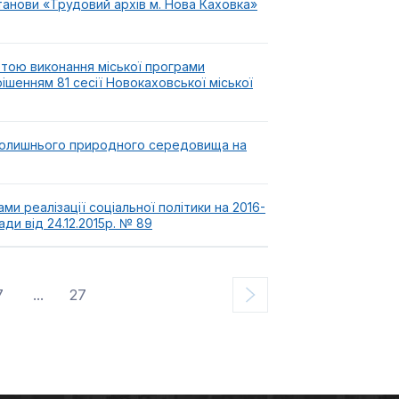
анови «Трудовий архів м. Нова Каховка»
тою виконання міської програми
ішенням 81 сесії Новокаховської міської
колишнього природного середовища на
ми реалізації соціальної політики на 2016-
ди від 24.12.2015р. № 89
7
...
27