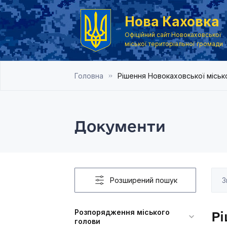
Нова Каховка
Офіційний сайт Новокаховської
міської територіальної громади
Головна
Рішення Новокаховської місько
Документи
Розширений пошук
Розпорядження міського
Рі
голови