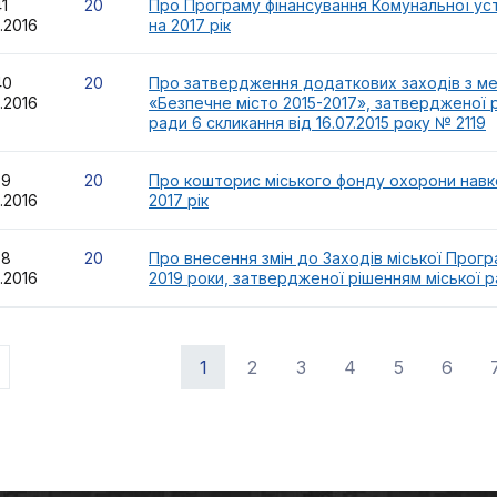
41
20
Про Програму фінансування Комунальної уст
2.2016
на 2017 рік
40
20
Про затвердження додаткових заходів з ме
2.2016
«Безпечне місто 2015-2017», затвердженої р
ради 6 скликання від 16.07.2015 року № 2119
39
20
Про кошторис міського фонду охорони нав
2.2016
2017 рік
38
20
Про внесення змін до Заходів міської Програ
2.2016
2019 роки, затвердженої рішенням міської ра
1
2
3
4
5
6